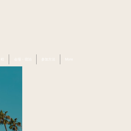
日程
会場・宿泊
参加方法
More