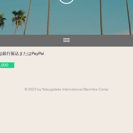
銀行振込またはPayPal
000
© 2023 by Yatsugatake International Marimba Camp