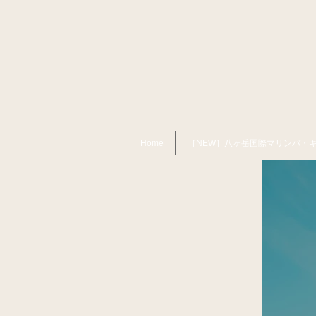
Home
［NEW］八ヶ岳国際マリンバ・キャン