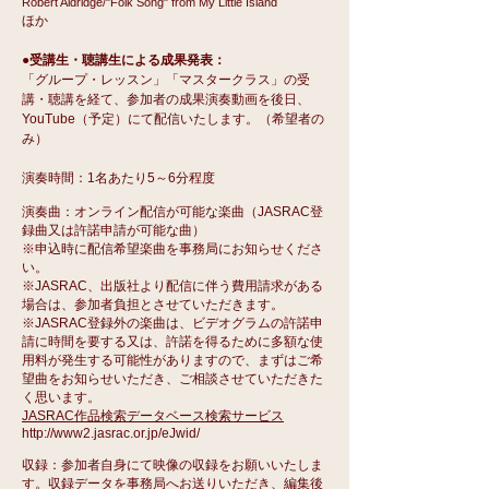
Robert Aldridge/"Folk Song" from My Little Island
ほか
●受講生・聴講生による成果発表：
「グループ・レッスン」「マスタークラス」の受
講・聴講を
経
て、参加者の成果演奏動画を後日、
YouTube（予定）にて配信いたします。（希望者の
み）
演奏時間：1名あたり5～6分程度
演奏曲：オンライン配信が可能な楽曲（JASRAC登
録曲又は許諾申請が可能な曲）
※申込時に配信希望楽曲を事務局にお知らせくださ
い。
※JASRAC、出版社より配信に伴う費用請求がある
場合は、参加者負担とさせていただきます。
※JASRAC登録外の楽曲は、ビデオグラムの許諾申
請に時間を要する又は、許諾を得るために多額な使
用料が発生する可能性がありますので、まずはご希
望曲をお知らせいただき、ご相談させていただきた
く思います。
JASRAC作品検索データベース検索サービス
http://www2.jasrac.or.jp/eJwid/
収録：参加者自身にて映像の収録をお願いいたしま
す。収録データを事務局へお送りいただき、編集後