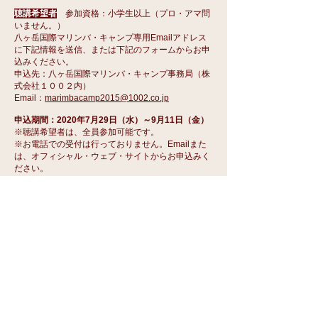
聴講希望者
参加資格：小学生以上（プロ・アマ問
いません。）
八ヶ岳国際マリンバ・キャンプ専用Emailアドレス
に下記情報を送信、または下記のフォー
ムからお申
込みください。
申込先：八ヶ岳国際マリンバ・キャンプ事務局（株
式会社１００２内）
Email：
marimbacamp2015@1002.co.jp
申込期間：2020年7月29日（水）～9月11日（金）
※聴講希望者は、全員参加可能です。
※お電話での受付は行っておりません。Emailまた
は、オフィシャル・ウェブ・サイトからお申込みく
ださい。
参加費の支払方法：「銀行振込」又は「PayPal」に
てご入金をお願いいたします。
《申込フォーム》
(*は必須項目）
​お名前*
​ふりがな*