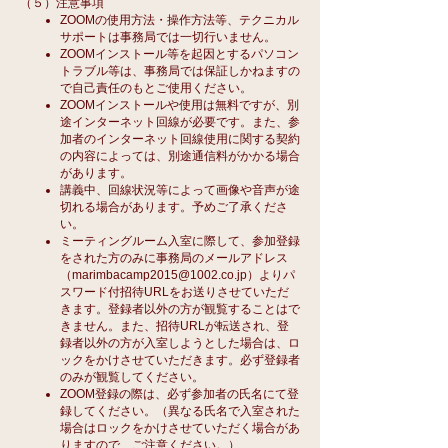
（５）注意事項
ZOOMの使用方法・操作方法等、テクニカル
サポートは事務局では一切行いません。
ZOOMインストール等を起因とするパソコン
トラブル等は、事務局では保証しかねますの
で自己責任のもとご使用ください。
ZOOMインストールや使用は無料ですが、別
途インターネット回線が必要です。また、参
加者のインターネット回線使用に関する契約
の内容によっては、別途通信料がかかる場合
があります。
講義中、回線状況等によって画像や音声が途
切れ
る場合
があります。予めご了承くださ
い。
ミーティングルーム入室に際して、参加登録
をされた方のみに事務局のメールアドレス
（
marimbacamp2015@1002.co.jp
）よりパ
スワード付招待URLをお送りさせていただ
きます。登録者以外の方が観覧することはで
きません。また、招待URLが転送され、登
録者以外の方が入室しようとした場合は、ロ
ックをかけさせていただきます。必ず登録者
のみが観覧してください。
ZOOM登録の際は、必ず参加者の氏名にて登
録してください。（異なる氏名で入室された
場合はロックをかけさせていただく場合があ
りますので、ご注意ください。）