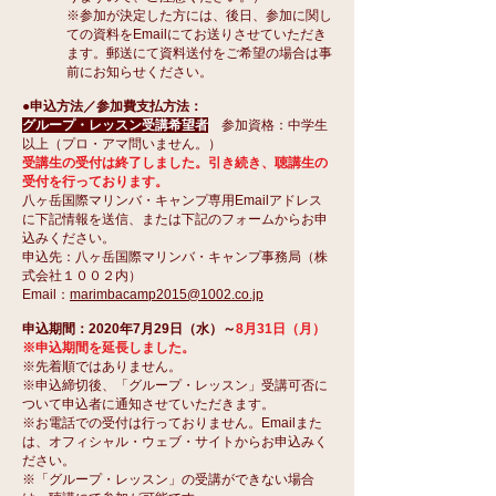
※参加が決定した方には、後日、参加に関し
ての資料をEmailにてお送りさせていただき
ます。郵送にて資料送付をご希望の場合は事
前にお知らせください。
●申込方法／参加費支払方法：
グループ・レッスン受講希望者
参加資格：中学生
以上（プロ・アマ問いません。）
受講生の受付は終了しました。引き続き、聴講生の
受付を行っております。
八ヶ岳国際マリンバ・キャンプ専用Emailアドレス
に下記情報を送信、または下記のフォー
ムからお申
込みください。
申込先：八ヶ岳国際マリンバ・キャンプ事務局（株
式会社１００２内）
Email：
marimbacamp2015@1002.co.jp
申込期間：2020年7月29日（水）～
8月31日（月）
※申込期間を延長しました。
※先着順ではありません。
※申込締切後、「グループ・レッスン」受講可否に
ついて申込者に通知させていただきます。
※お電話での受付は行っておりません。Emailまた
は、オフィシャル・ウェブ・サイトからお申込みく
ださい。
※「グループ・レッスン」の受講ができない場合