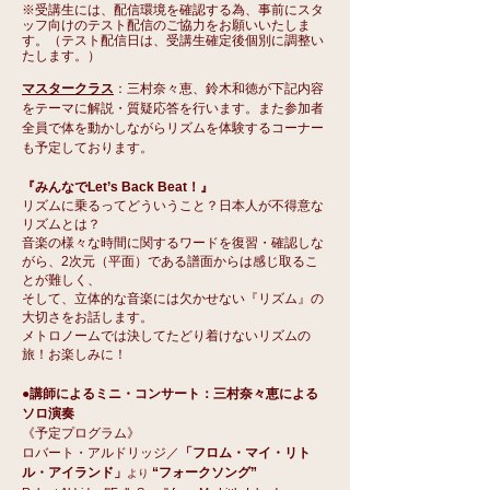
※受講生には、配信環境を確認する為、事前にスタ
ッフ向けのテスト配信のご協力をお願いいたしま
す。（テスト配信日は、受講生確定後個別に調整い
たします。）
マスタークラス
：三村奈々恵、鈴木和徳が下記内容
をテーマに解説・質疑応答を行います。また参加者
全員で体を動かしながらリズムを体験するコーナー
も予定しております。
『みんなでLet’s Ba
c
k Beat！』
リズムに乗るってどういうこと？日本人が不得意な
リズムとは？
音楽の様々な時間に関するワードを復習・確認しな
がら、2次元（平面）である譜面からは感じ取るこ
とが難しく、
そして、立体的な音楽には欠かせない『リズム』の
大切さをお話します。
メトロノームでは決してたどり着けないリズムの
旅！お楽しみに！
●講師によるミニ・コンサート：三村奈々恵による
ソロ演奏
《予定プログラム》
ロバート・アルドリッジ／
「フロム・マイ・リト
ル・アイランド」
“フォークソング”
より