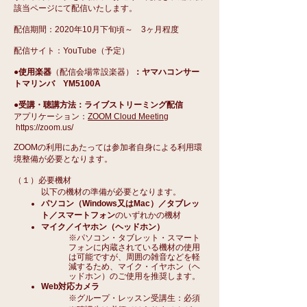
該当ページにて配信いたします。
配信期間：2020年10月下旬頃～ 3ヶ月程度
配信サイト：YouTube（予定）
●使用楽器
（配信会場常設楽器）
：ヤマハコンサー
トマリンバ YM5100A
●受講・聴講方法：
ライブストリーミング配信
アプリケーション：
ZOOM Cloud Meeting
https://zoom.us/
ZOOMの利用にあたっては参加者自身による利用環
境整備が必要となります。
（１）必要機材
以下の機材の準備が必要となります。
パソコン（Windows又はMac）／タブレッ
ト／スマートフォン
のいずれかの機材
マイク／イヤホン（ヘッドホン）
※パソコン・タブレット・スマート
フォンに内蔵されている機材の使用
は可能ですが、周囲の雑音などを軽
減するため、マイク・イヤホン（ヘ
ッドホン）のご使用を推奨します。
Web対応カメラ
※グループ・レッスン受講生：必須