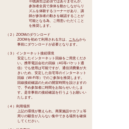
※聴講生は必須ではありませんが、
参加者全員で身体を動かしながらリ
ズムを体験するコーナーがあり、講
師が参加者の動きを確認することが
可能となる為、ご用意いただくこと
を推奨します。
（２）ZOOMのダウンロード
ZOOMを初めて利用される方は、
こちら
から
事前にダウンロードが必要となります。
​（３）インターネット接続環境
安定したインターネット回線をご用意くださ
い。携帯電話会社の回線（4G等パケット通
信）でも使用は可能ですが、通信消費量が大
きいため、安定した自宅等のインターネット
回線（Wi-Fi等）でのご参加を推奨します。​
回線接続確認のための開室時間を設けますの
で、予め参加者に時間をお知らせいたしま
す。是非事前の接続確認を行うようお願いい
たします。
（４）利用場所
上記の環境が整えられ、商業施設やカフェ等
周りの騒音が入らない集中できる場所を確保
してください。