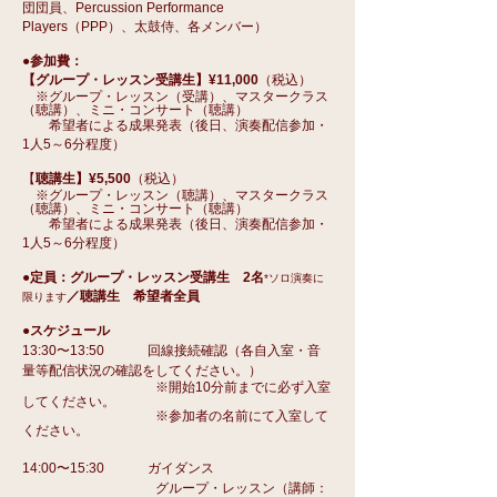
団団員、Percussion Performance
Players（PPP）、太鼓侍、各メンバー）
●参加費：
【グループ・レッスン受講生】¥11,000
（税込）
※グループ・レッスン（受講）、マスタークラス
（聴講）、ミニ・コンサート（聴講）
希望者による成果発表（後日、演奏配信参加・
1人5～6分程度）
​【
聴講生】¥5,500
（税込）
※グループ・レッスン（聴講）、マスタークラス
（聴講）、ミニ・コンサート（聴講）
希望者による成果発表（後日、演奏配信参加・
1人5～6分程度）
●定員：グループ・レッスン受講生 2名
*ソロ演奏に
／聴講生 希望者全員
限ります
●スケジュール
13:30〜13:50 回線接続確認（各自入室・音
量等配信状況の確認をしてください。）
※開始10分前までに必ず入室
してください。
※参加者の名前にて入室して
ください。
14:00〜15:30 ガイダンス
グループ・レッスン（講師：