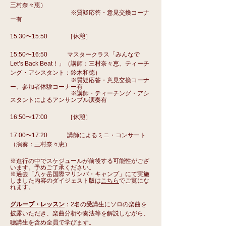
三村奈々恵）
※質疑応答・意見交換コーナ
ー有
15:30〜15:50 ［休憩］
15:50〜16:50 マスタークラス「みんなで
Let’s Back Beat！」（講師：三村奈々恵、ティーチ
ング・アシスタント：鈴木和徳）
※質疑応答・意見交換コーナ
ー、参加者体験コーナー有
※講師・ティーチング・アシ
スタントによるアンサンブル演奏有
16:50〜17:00 ［休憩］
17:00〜17:20 講師によるミニ・コンサート
（演奏：三村奈々恵）
​※進行の中でスケジュールが前後する可能性がござ
います。予めご了承ください。
※過去「八ヶ岳国際マリンバ・キャンプ」にて実施
しました内容のダイジェスト版は
こちら
でご覧にな
れます。
グループ・レッスン
：2名の受講生にソロの楽曲を
披露いただき、楽曲分析や奏法等を解説しながら、
聴講生を含め全員で学びます。